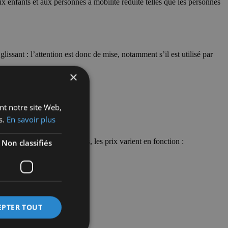
ux enfants et aux personnes à mobilité réduite telles que les personnes
sant : l’attention est donc de mise, notamment s’il est utilisé par
×
 et à personnaliser.
rent de cet équipement.
ant notre site Web,
s.
En savoir plus
ales du bassin. Par ailleurs, les prix varient en fonction :
Non classifiés
EPTER TOUT