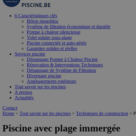
6 Caractéristiques clés
Béton monobloc
Système de filtration économique et durable
Pompe à chaleur silencieuse
Volet solaire sous-plage
Piscine connectée et auto-gérée
Garanties solides et réelles
Services piscine
Dépannage Pompe à Chaleur Piscine
Rénovation & Interventions Techniques
Dépannage de Système de Filtration
Hivernage piscine
Aménagements extérieurs
Tout savoir sur les piscines
A propos
Actualités
Contact
Home
>
Tout savoir sur les piscines
>
Techniques de construction
>
P
Piscine avec plage immergée