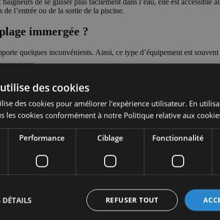
 baigneurs de se glisser plus facilement dans l’eau, elle est accessible a
s de l’entrée ou de la sortie de la piscine.
 plage immergée ?
te quelques inconvénients. Ainsi, ce type d’équipement est souvent glis
lle d’un escalier. En effet, cet équipement est plus complexe à installer
utilise des cookies
rgée. Pour éviter tout problème, il faut donc veiller à l’entretien récur
lise des cookies pour améliorer l'expérience utilisateur. En utilis
s les cookies conformément à notre Politique relative aux cookie
L’installation doit, entre autres, tenir compte des contraintes architectur
Performance
Ciblage
Fonctionnalité
 DÉTAILS
REFUSER TOUT
ACC
demander un devis pour avoir une estimation correcte.