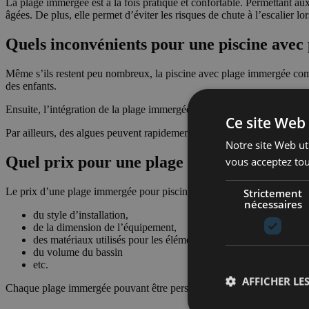
La plage immergée est à la fois pratique et confortable. Permettant aux
âgées. De plus, elle permet d’éviter les risques de chute à l’escalier lor
Quels inconvénients pour une piscine avec
Même s’ils restent peu nombreux, la piscine avec plage immergée compor
des enfants.
Ensuite, l’intégration de la plage immergée s’avère plus coûteuse que ce
Ce site Web 
Par ailleurs, des algues peuvent rapidement se former sur la plage imme
Notre site Web uti
Quel prix pour une plage immergée ?
vous acceptez tou
Le prix d’une plage immergée pour piscine dépend de plusieurs critères. 
Strictement
nécessaires
du style d’installation,
de la dimension de l’équipement,
des matériaux utilisés pour les éléments de construction,
du volume du bassin
etc.
AFFICHER LES
Chaque plage immergée pouvant être personnalisée, mieux vaut donc 