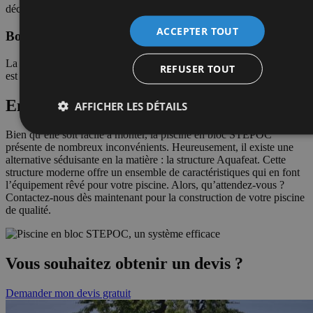
décennale.
ACCEPTER TOUT
Bon à savoir :
La structure Aquafeat est brevetée et répond aux normes CSTB. Elle
REFUSER TOUT
est donc pleinement sécurisée.
En conclusion
AFFICHER LES DÉTAILS
Bien qu’elle soit facile à monter, la piscine en bloc STEPOC
présente de nombreux inconvénients. Heureusement, il existe une
alternative séduisante en la matière : la structure Aquafeat. Cette
structure moderne offre un ensemble de caractéristiques qui en font
l’équipement rêvé pour votre piscine. Alors, qu’attendez-vous ?
Contactez-nous dès maintenant pour la construction de votre piscine
de qualité.
Vous souhaitez obtenir un devis ?
Demander mon devis gratuit