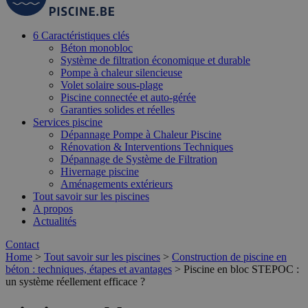
6 Caractéristiques clés
Béton monobloc
Système de filtration économique et durable
Pompe à chaleur silencieuse
Volet solaire sous-plage
Piscine connectée et auto-gérée
Garanties solides et réelles
Services piscine
Dépannage Pompe à Chaleur Piscine
Rénovation & Interventions Techniques
Dépannage de Système de Filtration
Hivernage piscine
Aménagements extérieurs
Tout savoir sur les piscines
A propos
Actualités
Contact
Home
>
Tout savoir sur les piscines
>
Construction de piscine en
béton : techniques, étapes et avantages
>
Piscine en bloc STEPOC :
un système réellement efficace ?