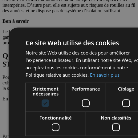
intempéries. D’autre part, elle est sujette aux risques de rouilles au fil
des années, et ne dispose pas de système d’isolation suffisant.
Bon à savoir
Le bloc STEPOC n’est soumis à aucune norme de sécurité ou de
garantie. Conséquence, il est fragile et manque notamment de
Ce site Web utilise des cookies
protection anti-racine.
Notre site Web utilise des cookies pour améliorer
Quelle alternative à la piscine en bloc
l'expérience utilisateur. En utilisant notre site Web, v
STEPOC ?
acceptez tous les cookies conformément à notre
Politique relative aux cookies.
En savoir plus
Pour vous offrir un espace de baignade confortable et sécurisé, il
existe une alternative séduisante face à la piscine en bloc STEPOC :
Strictement
Performance
Ciblage
la structure monobloc Aquafeat.
nécessaires
En effet, la structure monobloc se caractérise par :
son élégance;
sa parfaite résistance;
Fonctionnalité
Non classifiés
son excellente capacité d’isolation;
l’absence de rouille et de fissure au fil du temps.
Par ailleurs, cette structure moderne bénéficie d’une garantie