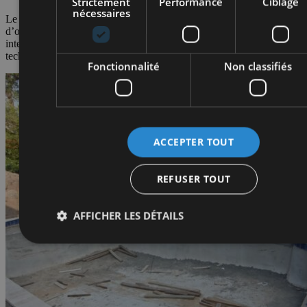
Strictement
Performance
Ciblage
nécessaires
Le béton est coulé en une fois, radier et murs, ce qui permet
d’obtenir une structure très résistante aux chocs, au temps, aux
intempéries et même aux termites. Piscine.be a l’exclusivité de cette
technique en Belgique.
Fonctionnalité
Non classifiés
ACCEPTER TOUT
REFUSER TOUT
AFFICHER LES DÉTAILS