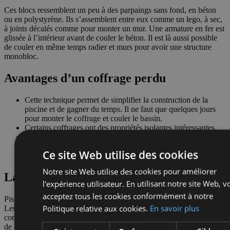
Ces blocs ressemblent un peu à des parpaings sans fond, en béton
ou en polystyrène. Ils s’assemblent entre eux comme un lego, à sec,
à joints décalés comme pour monter un mur. Une armature en fer est
glissée à l’intérieur avant de couler le béton. Il est là aussi possible
de couler en même temps radier et murs pour avoir une structure
monobloc.
Avantages d’un coffrage perdu
Cette technique permet de simplifier la construction de la
piscine et de gagner du temps. Il ne faut que quelques jours
pour monter le coffrage et couler le bassin.
Certains coffrages ont des propriétés isolantes intéressantes.
Le terrassement nécessaire à l’extérieur du bassin est réduit.
La surface intérieure de la piscine est lisse et nette, prête à
Ce site Web utilise des cookies
accueillir un liner ou une membrane PVC armé.
Notre site Web utilise des cookies pour améliorer
La technique Aquafeat
l'expérience utilisateur. En utilisant notre site Web, v
acceptez tous les cookies conformément à notre
Piscine.be utilise les coffrages Aquafeat pour construire ses piscines.
Politique relative aux cookies.
En savoir plus
Les panneaux modulaires sont en polypropylène non polluant et
comportent une armature en acier soudé intégrée. Le ferraillage est
de 8mm. Les panneaux sont montés sur sabots.