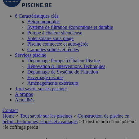
6 Caractéristiques clés
Béton monobloc
Système de filtration économique et durable
Pompe à chaleur silencieuse
Volet solaire sous-plage
Piscine connectée et auto-gérée
Garanties solides et réelles
Services piscine
Dépannage Pompe à Chaleur Piscine
Rénovation & Interventions Techniques
Dépannage de Système de Filtration
Hivernage piscine
Aménagements extérieurs
Tout savoir sur les piscines
A propos
Actualités
Contact
Home
>
Tout savoir sur les piscines
>
Construction de piscine en
béton : techniques, étapes et avantages
>
Construction d’une piscine
: le coffrage perdu