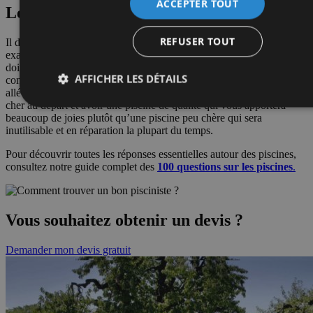
ACCEPTER TOUT
Le devis
REFUSER TOUT
Il doit être précis et détaillé poste par poste pour pouvoir savoir
exactement ce que vous allez obtenir. Les délais de réalisation
doivent être précisés. Tout doit être compris dedans pour pouvoir
AFFICHER LES DÉTAILS
comparer plusieurs propositions. Méfiez-vous des offres trop
alléchantes. La qualité a un prix, il vaut mieux payer un peu plus
cher au départ et avoir une piscine de qualité qui vous apportera
beaucoup de joies plutôt qu’une piscine peu chère qui sera
inutilisable et en réparation la plupart du temps.
Pour découvrir toutes les réponses essentielles autour des piscines,
consultez notre guide complet des
100 questions sur les piscines
.
Vous souhaitez obtenir un devis ?
Demander mon devis gratuit