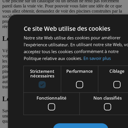
Une piscine sur un catalogue ou un dessin ne rend pas forcément
pareil dans la vraie vie. Pour pouvoir vous faire une idée de ce que
vous allez obtenir, demandez de voir des piscines construites par la
société, en vrai ou en photos. Vous pourrez observer la variété des
propositions et la qualité du produit final dans un environnement
réel.
Ce site Web utilise des cookies
Notre site Web utilise des cookies pour améliorer
Les garanties
l'expérience utilisateur. En utilisant notre site Web, v
Vérifiez les garanties proposées par le pisciniste. Vous voulez que
acceptez tous les cookies conformément à notre
votre piscine dure longtemps et ne pas avoir à payer des réparations
Politique relative aux cookies.
En savoir plus
les années qui suivent la construction.
La garantie décennale vous
protégera des défauts possibles les dix premières années.
Avec
Strictement
Performance
Ciblage
piscine.be, la structure, l’étanchéité du bassin et les margelles sont
nécessaires
garanties 10 ans par Allianz. La pompe, le système de filtration et
autres accessoires sont garantis 3 ans.
Vous pouvez plonger
tranquille !
Fonctionnalité
Non classifiés
Le SAV
Savoir vers qui se tourner en cas de problème et pouvoir compter sur
une intervention rapide, c’est important. Surtout en plein mois d’août
quand tous vos enfants sont là pour les vacances !