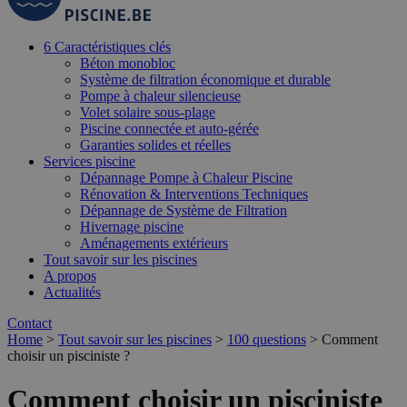
6 Caractéristiques clés
Béton monobloc
Système de filtration économique et durable
Pompe à chaleur silencieuse
Volet solaire sous-plage
Piscine connectée et auto-gérée
Garanties solides et réelles
Services piscine
Dépannage Pompe à Chaleur Piscine
Rénovation & Interventions Techniques
Dépannage de Système de Filtration
Hivernage piscine
Aménagements extérieurs
Tout savoir sur les piscines
A propos
Actualités
Contact
Home
>
Tout savoir sur les piscines
>
100 questions
>
Comment
choisir un pisciniste ?
Comment choisir un pisciniste