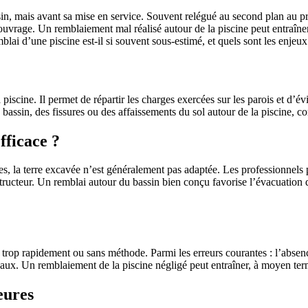
sin, mais avant sa mise en service. Souvent relégué au second plan au pro
ouvrage. Un remblaiement mal réalisé autour de la piscine peut entraîne
ai d’une piscine est-il si souvent sous-estimé, et quels sont les enjeux 
iscine. Il permet de répartir les charges exercées sur les parois et d’é
sin, des fissures ou des affaissements du sol autour de la piscine, comp
fficace ?
 la terre excavée n’est généralement pas adaptée. Les professionnels pri
ructeur. Un remblai autour du bassin bien conçu favorise l’évacuation de
trop rapidement ou sans méthode. Parmi les erreurs courantes : l’absen
aux. Un remblaiement de la piscine négligé peut entraîner, à moyen term
eures