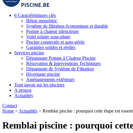
6 Caractéristiques clés
Béton monobloc
Système de filtration économique et durable
Pompe à chaleur silencieuse
Volet solaire sous-plage
Piscine connectée et auto-gérée
Garanties solides et réelles
Services piscine
Dépannage Pompe à Chaleur Piscine
Rénovation & Interventions Techniques
Dépannage de Système de Filtration
Hivernage piscine
Aménagements extérieurs
Tout savoir sur les piscines
A propos
Actualités
Contact
Home
>
Actualités
>
Remblai piscine : pourquoi cette étape est essenti
Remblai piscine : pourquoi cette 