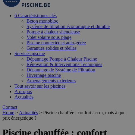
6 Caractéristiques clés
Béton monobloc
Système de filtration économique et durable
Pompe à chaleur silencieuse
Volet solaire sous-plage
Piscine connectée et auto-gérée
Garanties solides et réelles
Services piscine
Dépannage Pompe à Chaleur Piscine
Rénovation & Interventions Techniques
Dépannage de Système de Filtration
Hivernage piscine
Aménagements extérieurs
Tout savoir sur les piscines
A propos
Actualités
Contact
Home
>
Actualités
>
Piscine chauffée : confort accru, mais à quel
prix énergétique ?
Piscine chauffée : confort