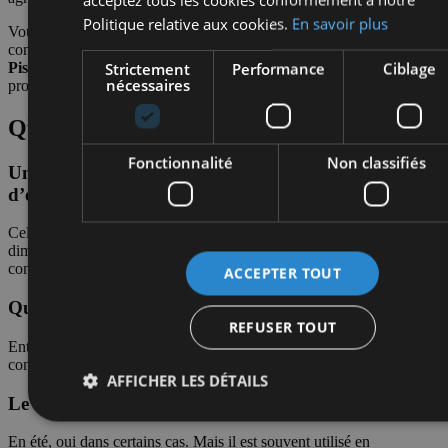
Politique relative aux cookies.
En savoir plus
Vous souhaitez installer une piscine chauffée ou réduire la
consommation énergétique de votre bassin ?
Prenez rendez-vous
sur
Strictement
Performance
Ciblage
Piscine.be
et bénéficiez d’un accompagnement sur mesure pour un
nécessaires
projet performant et durable.
Questions fréquentes
Fonctionnalité
Non classifiés
Une piscine chauffée consomme-t-elle beaucoup
d’électricité ?
Cela dépend du système et de l’isolation. Une pompe à chaleur bien
dimensionnée, combinée à une couverture, limite fortement la
consommation.
ACCEPTER TOUT
Quelle température idéale pour limiter les coûts ?
REFUSER TOUT
Entre 26 et 28°C constitue généralement un bon compromis entre
confort et maîtrise énergétique.
AFFICHER LES DÉTAILS
Le chauffage solaire suffit-il à lui seul ?
En été, oui dans certains cas. Mais il est souvent utilisé en