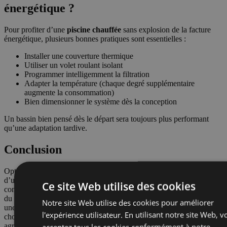
énergétique ?
Pour profiter d’une
piscine chauffée
sans explosion de la facture
énergétique, plusieurs bonnes pratiques sont essentielles :
Installer une couverture thermique
Utiliser un volet roulant isolant
Programmer intelligemment la filtration
Adapter la température (chaque degré supplémentaire
augmente la consommation)
Bien dimensionner le système dès la conception
Un bassin bien pensé dès le départ sera toujours plus performant
qu’une adaptation tardive.
Conclusion
Opter pour une piscine chauffée, c’est faire le choix du confort et
d’une saison de baignade nettement prolongée. Mais pour éviter une
Ce site Web utilise des cookies
consommation excessive, tout repose sur le bon dimensionnement
du chauffage et surtout sur la réduction des pertes de chaleur grâce à
Notre site Web utilise des cookies pour améliorer
une couverture efficace et une conception adaptée. Avec les bons
l'expérience utilisateur. En utilisant notre site Web, v
choix techniques, il est tout à fait possible de profiter d’une eau
agréable tout en maîtrisant son budget énergétique.
acceptez tous les cookies conformément à notre