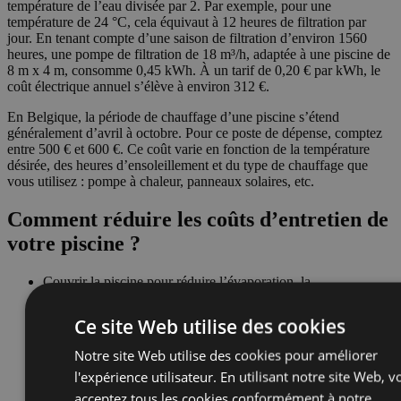
température de l’eau divisée par 2. Par exemple, pour une
température de 24 °C, cela équivaut à 12 heures de filtration par
jour. En tenant compte d’une saison de filtration d’environ 1560
heures, une pompe de filtration de 18 m³/h, adaptée à une piscine de
8 m x 4 m, consomme 0,45 kWh. À un tarif de 0,20 € par kWh, le
coût électrique annuel s’élève à environ 312 €.
En Belgique, la période de chauffage d’une piscine s’étend
généralement d’avril à octobre. Pour ce poste de dépense, comptez
entre 500 € et 600 €. Ce coût varie en fonction de la température
désirée, des heures d’ensoleillement et du type de chauffage que
vous utilisez : pompe à chaleur, panneaux solaires, etc.
Comment réduire les coûts d’entretien de
votre piscine ?
Couvrir la piscine pour réduire l’évaporation, la
consommation de produits et la prolifération des algues.
Installer un volet roulant pour maintenir la température de
Ce site Web utilise des cookies
l’eau.
Automatiser le traitement de l’eau.
Notre site Web utilise des cookies pour améliorer
Entretenir régulièrement sa piscine pour détecter rapidement
l'expérience utilisateur. En utilisant notre site Web, v
les problèmes et limiter les coûts de réparation.
acceptez tous les cookies conformément à notre