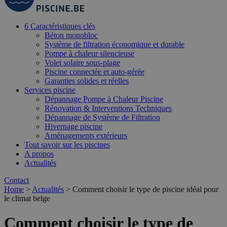
6 Caractéristiques clés
Béton monobloc
Système de filtration économique et durable
Pompe à chaleur silencieuse
Volet solaire sous-plage
Piscine connectée et auto-gérée
Garanties solides et réelles
Services piscine
Dépannage Pompe à Chaleur Piscine
Rénovation & Interventions Techniques
Dépannage de Système de Filtration
Hivernage piscine
Aménagements extérieurs
Tout savoir sur les piscines
A propos
Actualités
Contact
Home
>
Actualités
>
Comment choisir le type de piscine idéal pour
le climat belge
Comment choisir le type de