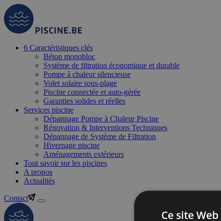
6 Caractéristiques clés
Béton monobloc
Système de filtration économique et durable
Pompe à chaleur silencieuse
Volet solaire sous-plage
Piscine connectée et auto-gérée
Garanties solides et réelles
Services piscine
Dépannage Pompe à Chaleur Piscine
Rénovation & Interventions Techniques
Dépannage de Système de Filtration
Hivernage piscine
Aménagements extérieurs
Tout savoir sur les piscines
A propos
Actualités
Contact
Ce site Web 