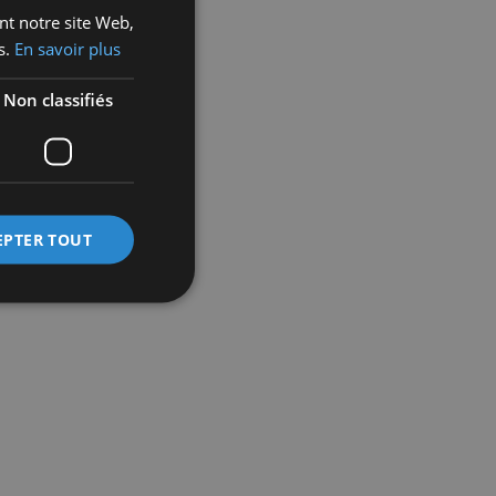
ant notre site Web,
s.
En savoir plus
Non classifiés
EPTER TOUT