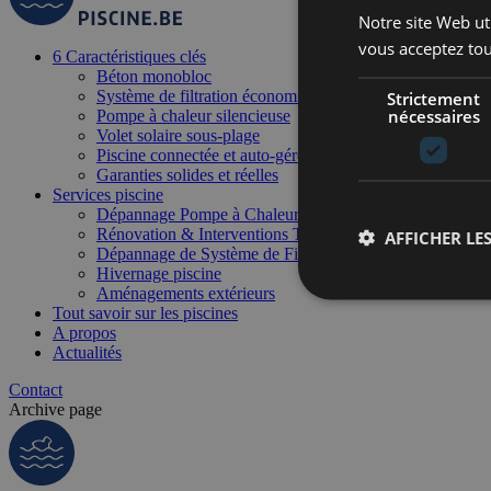
Notre site Web uti
vous acceptez tou
6 Caractéristiques clés
Béton monobloc
Système de filtration économique et durable
Strictement
nécessaires
Pompe à chaleur silencieuse
Volet solaire sous-plage
Piscine connectée et auto-gérée
Garanties solides et réelles
Services piscine
Dépannage Pompe à Chaleur Piscine
Rénovation & Interventions Techniques
AFFICHER LES
Dépannage de Système de Filtration
Hivernage piscine
Aménagements extérieurs
Tout savoir sur les piscines
A propos
Actualités
Contact
Archive page